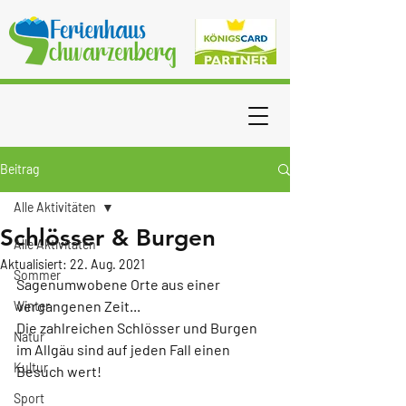
Beitrag
Alle Aktivitäten
Schlösser & Burgen
Alle Aktivitäten
Aktualisiert:
22. Aug. 2021
Sommer
Sagenumwobene Orte aus einer 
vergangenen Zeit...
Winter
Die zahlreichen Schlösser und Burgen 
Natur
im Allgäu sind auf jeden Fall einen 
Kultur
Besuch wert!
Sport